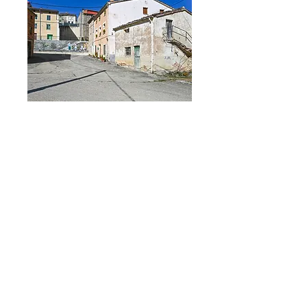
España vacía - Sayago - Aliste (Zamora)
España vacía - La Siberia (Badajoz)